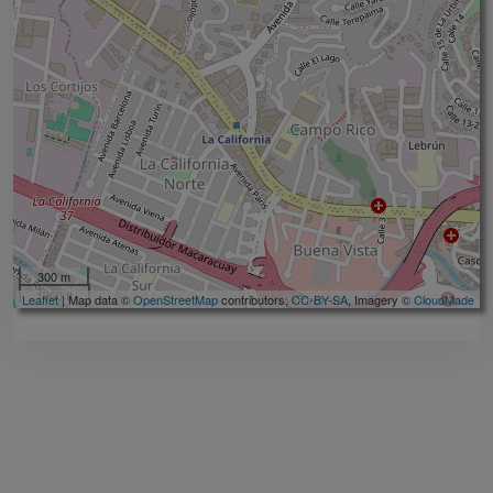
300 m
1000 ft
Leaflet
| Map data ©
OpenStreetMap
contributors,
CC-BY-SA
, Imagery ©
CloudMade